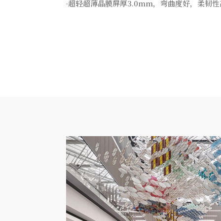
·超轻超薄晶膜屏厚3.0mm，弯曲度好，柔韧性高