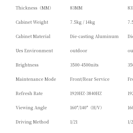
Thickness（MM）
83MM
8
Cabinet Weight
7.5kg / 14kg
7.
Cabinet Material
Die-casting Aluminum
Di
Ues Environment
outdoor
ou
Brightness
3500-4500nits
35
Maintenance Mode
Front/Rear Service
Fr
Refresh Rate
1920HZ-3840HZ
19
Viewing Angle
160°/140°（H/V）
16
Driving Method
1/21
1/