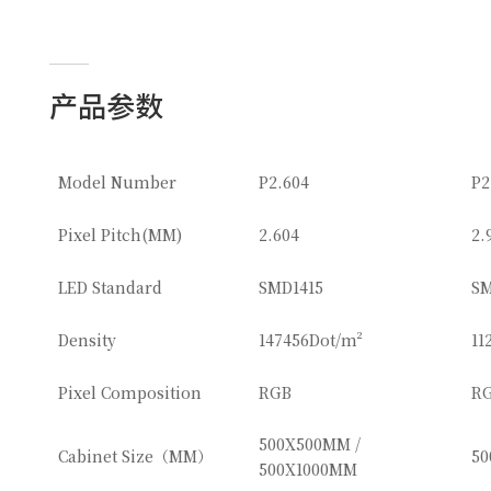
产品参数
Model Number
P2.604
P2
Pixel Pitch(MM)
2.604
2.
LED Standard
SMD1415
SM
Density
147456Dot/m²
11
Pixel Composition
RGB
R
500X500MM /
Cabinet Size（MM）
50
500X1000MM