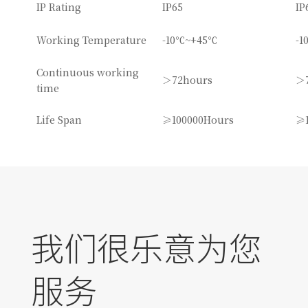
IP Rating
IP65
IP
Working Temperature
-10℃~+45℃
-1
Continuous working
＞72hours
＞
time
Life Span
≥100000Hours
≥1
我们很乐意为您
服务