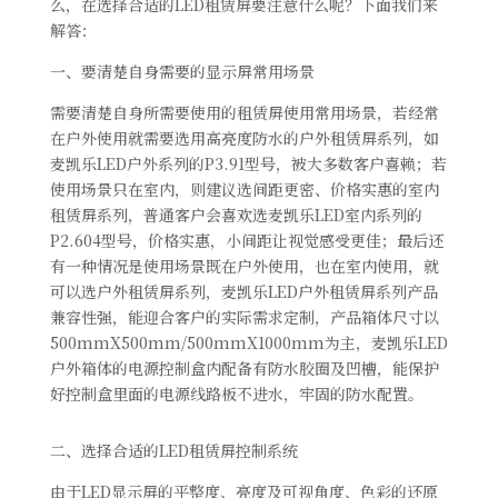
么，在选择合适的LED租赁屏要注意什么呢？下面我们来
解答：
一、要清楚自身需要的显示屏常用场景
需要清楚自身所需要使用的租赁屏使用常用场景，若经常
在户外使用就需要选用高亮度防水的户外租赁屏系列，如
麦凯乐LED户外系列的P3.91型号，被大多数客户喜赖；若
使用场景只在室内，则建议选间距更密、价格实惠的室内
租赁屏系列，普通客户会喜欢选麦凯乐LED室内系列的
P2.604型号，价格实惠，小间距让视觉感受更佳；最后还
有一种情况是使用场景既在户外使用，也在室内使用，就
可以选户外租赁屏系列，麦凯乐LED户外租赁屏系列产品
兼容性强，能迎合客户的实际需求定制，产品箱体尺寸以
500mmX500mm/500mmX1000mm为主，麦凯乐LED
户外箱体的电源控制盒内配备有防水胶圈及凹槽，能保护
好控制盒里面的电源线路板不进水，牢固的防水配置。
二、选择合适的LED租赁屏控制系统
由于LED显示屏的平整度、亮度及可视角度、色彩的还原